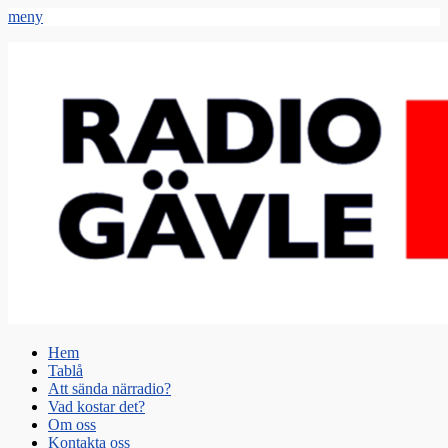
meny
Radio Gävle
Din lokala radiostation
Primär
Hoppa
Hem
till
Tablå
meny
innehåll
Att sända närradio?
Vad kostar det?
Om oss
Kontakta oss