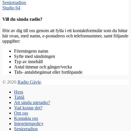
Seniorradion
Studio 64
Vill du sända radio?
Hör av dig till oss genom att fylla i ett kontaktformulär som du hittar
här ovan, med namn, e-postadress och telefonnummer, samt följande
uppgifter:
Föreningens namn
Syfte med sändningen
Typ av innehåll
Antal timmar och gånger/vecka
Tids- antalsbegänsat eller fortlöpande
© 2026
Radio Gävle
.
Hem
Tablå
Att sända närradio?
Vad kostar det?
Om oss
Kontakta oss
Integritetspolicy
Seniorradion