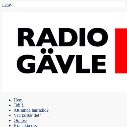
meny
Radio Gävle
Din lokala radiostation
Primär
Hoppa
Hem
till
Tablå
meny
innehåll
Att sända närradio?
Vad kostar det?
Om oss
Kontakta oss