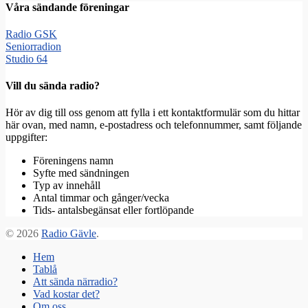
Våra sändande föreningar
Radio GSK
Seniorradion
Studio 64
Vill du sända radio?
Hör av dig till oss genom att fylla i ett kontaktformulär som du hittar
här ovan, med namn, e-postadress och telefonnummer, samt följande
uppgifter:
Föreningens namn
Syfte med sändningen
Typ av innehåll
Antal timmar och gånger/vecka
Tids- antalsbegänsat eller fortlöpande
© 2026
Radio Gävle
.
Hem
Tablå
Att sända närradio?
Vad kostar det?
Om oss