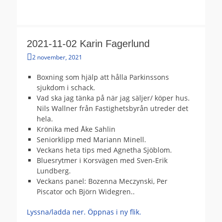
Din lokala radiostation
Radio Gävle
2021-11-02 Karin Fagerlund
Publicerat
2 november, 2021
den
Boxning som hjälp att hålla Parkinssons
sjukdom i schack.
Vad ska jag tänka på när jag säljer/ köper hus.
Nils Wallner från Fastighetsbyrån utreder det
hela.
Krönika med Åke Sahlin
Seniorklipp med Mariann Minell.
Veckans heta tips med Agnetha Sjöblom.
Bluesrytmer i Korsvägen med Sven-Erik
Lundberg.
Veckans panel: Bozenna Meczynski, Per
Piscator och Björn Widegren..
Lyssna/ladda ner. Öppnas i ny flik.