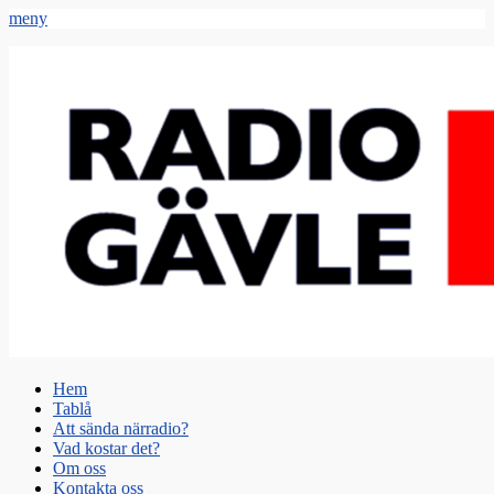
meny
Radio Gävle
Din lokala radiostation
Primär
Hoppa
Hem
till
Tablå
meny
innehåll
Att sända närradio?
Vad kostar det?
Om oss
Kontakta oss