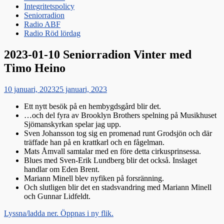
Integritetspolicy
Seniorradion
Radio ABF
Radio Röd lördag
2023-01-10 Seniorradion Vinter med
Timo Heino
Publicerat
10 januari, 2023
25 januari, 2023
den
Ett nytt besök på en hembygdsgård blir det.
…och del fyra av Brooklyn Brothers spelning på Musikhuset
Sjömanskyrkan spelar jag upp.
Sven Johansson tog sig en promenad runt Grodsjön och där
träffade han på en krattkarl och en fågelman.
Mats Åmvall samtalar med en före detta cirkusprinsessa.
Blues med Sven-Erik Lundberg blir det också. Inslaget
handlar om Eden Brent.
Mariann Minell blev nyfiken på forsränning.
Och slutligen blir det en stadsvandring med Mariann Minell
och Gunnar Lidfeldt.
Lyssna/ladda ner. Öppnas i ny flik.