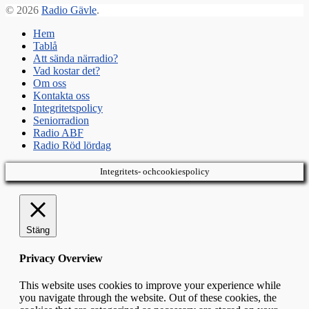
© 2026
Radio Gävle
.
Hem
Tablå
Att sända närradio?
Vad kostar det?
Om oss
Kontakta oss
Integritetspolicy
Seniorradion
Radio ABF
Radio Röd lördag
Integritets- ochcookiespolicy
Stäng
Privacy Overview
This website uses cookies to improve your experience while
you navigate through the website. Out of these cookies, the