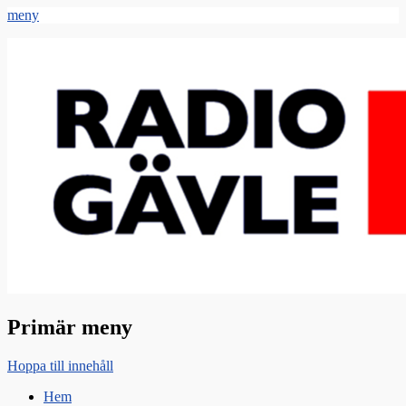
meny
Radio Gävle
Din lokala radiostation
Primär meny
Hoppa till innehåll
Hem