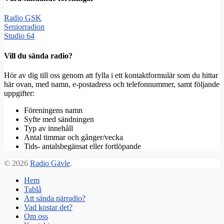
Radio GSK
Seniorradion
Studio 64
Vill du sända radio?
Hör av dig till oss genom att fylla i ett kontaktformulär som du hittar
här ovan, med namn, e-postadress och telefonnummer, samt följande
uppgifter:
Föreningens namn
Syfte med sändningen
Typ av innehåll
Antal timmar och gånger/vecka
Tids- antalsbegänsat eller fortlöpande
© 2026
Radio Gävle
.
Hem
Tablå
Att sända närradio?
Vad kostar det?
Om oss