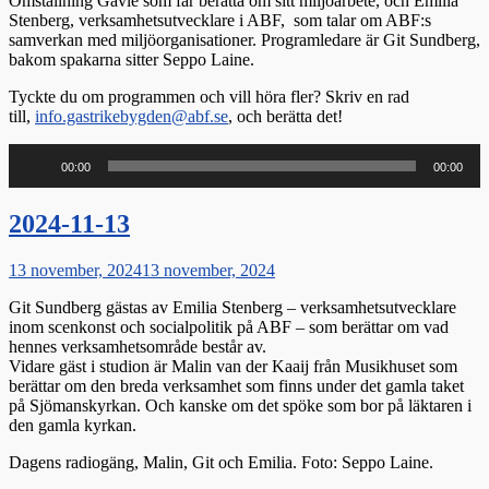
Omställning Gävle som får berätta om sitt miljöarbete, och Emilia
Stenberg, verksamhetsutvecklare i ABF, som talar om ABF:s
samverkan med miljöorganisationer. Programledare är Git Sundberg,
bakom spakarna sitter Seppo Laine.
Tyckte du om programmen och vill höra fler? Skriv en rad
till,
info.gastrikebygden@abf.se
, och berätta det!
Ljudspelare
00:00
00:00
2024-11-13
Publicerat
13 november, 2024
13 november, 2024
den
Git Sundberg gästas av Emilia Stenberg – verksamhetsutvecklare
inom scenkonst och socialpolitik på ABF – som berättar om vad
hennes verksamhetsområde består av.
Vidare gäst i studion är Malin van der Kaaij från Musikhuset som
berättar om den breda verksamhet som finns under det gamla taket
på Sjömanskyrkan. Och kanske om det spöke som bor på läktaren i
den gamla kyrkan.
Dagens radiogäng, Malin, Git och Emilia. Foto: Seppo Laine.