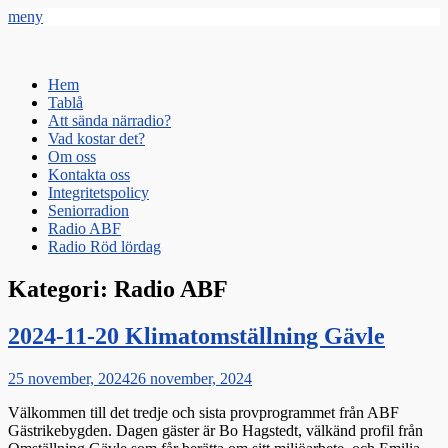
meny
Radio Gävle
Din lokala radiostation
Primär
Hoppa
Hem
till
Tablå
meny
innehåll
Att sända närradio?
Vad kostar det?
Om oss
Kontakta oss
Integritetspolicy
Seniorradion
Radio ABF
Radio Röd lördag
Kategori:
Radio ABF
2024-11-20 Klimatomställning Gävle
Publicerat
25 november, 2024
26 november, 2024
den
Välkommen till det tredje och sista provprogrammet från ABF
Gästrikebygden. Dagen gäster är Bo Hagstedt, välkänd profil från