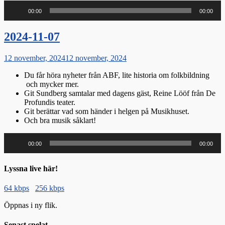
Ljudspelare
00:00
00:00
2024-11-07
Publicerat
12 november, 2024
12 november, 2024
den
Du får höra nyheter från ABF, lite historia om folkbildning
och mycker mer.
Git Sundberg samtalar med dagens gäst, Reine Lööf från De
Profundis teater.
Git berättar vad som händer i helgen på Musikhuset.
Och bra musik såklart!
Ljudspelare
00:00
00:00
Lyssna live här!
64 kbps
256 kbps
Öppnas i ny flik.
Senast spelat