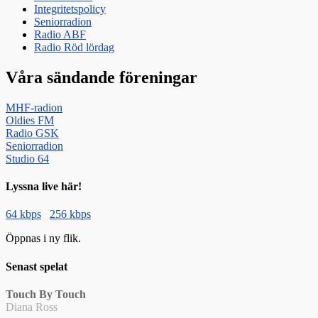
Integritetspolicy
Seniorradion
Radio ABF
Radio Röd lördag
Våra sändande föreningar
MHF-radion
Oldies FM
Radio GSK
Seniorradion
Studio 64
Lyssna live här!
64 kbps
256 kbps
Öppnas i ny flik.
Senast spelat
Touch By Touch
Diana Ross