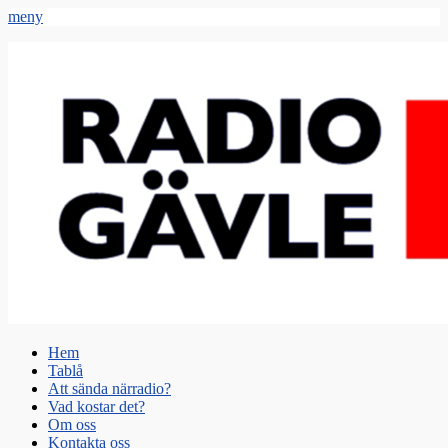
meny
Radio Gävle
Din lokala radiostation
Primär
Hoppa
Hem
till
Tablå
meny
innehåll
Att sända närradio?
Vad kostar det?
Om oss
Kontakta oss