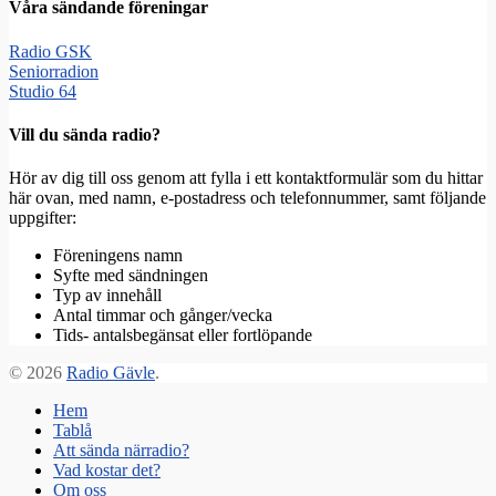
Våra sändande föreningar
Radio GSK
Seniorradion
Studio 64
Vill du sända radio?
Hör av dig till oss genom att fylla i ett kontaktformulär som du hittar
här ovan, med namn, e-postadress och telefonnummer, samt följande
uppgifter:
Föreningens namn
Syfte med sändningen
Typ av innehåll
Antal timmar och gånger/vecka
Tids- antalsbegänsat eller fortlöpande
© 2026
Radio Gävle
.
Hem
Tablå
Att sända närradio?
Vad kostar det?
Om oss