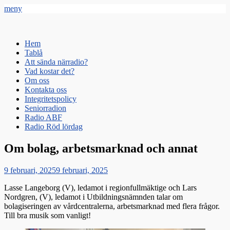
meny
Radio Gävle
Din lokala radiostation
Primär
Hoppa
Hem
till
Tablå
meny
innehåll
Att sända närradio?
Vad kostar det?
Om oss
Kontakta oss
Integritetspolicy
Seniorradion
Radio ABF
Radio Röd lördag
Om bolag, arbetsmarknad och annat
Publicerat
9 februari, 2025
9 februari, 2025
den
Lasse Langeborg (V), ledamot i regionfullmäktige och Lars
Nordgren, (V), ledamot i Utbildningsnämnden talar om
bolagiseringen av vårdcentralerna, arbetsmarknad med flera frågor.
Till bra musik som vanligt!