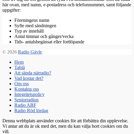
här ovan, med namn, e-postadress och telefonnummer, samt följande
uppgifter:
Föreningens namn
Syfte med sändningen
Typ av innehåll
Antal timmar och gånger/vecka
Tids- antalsbegänsat eller fortlöpande
© 2026
Radio Gävle
.
Hem
Tablå
Att sända närradio?
Vad kostar det?
Om oss
Kontakta oss
Integritetspolicy
Seniorradion
Radio ABF
Radio Röd lördag
Denna webbplats använder cookies för att förbättra din upplevelse.
Vi antar att du är ok med det, men du kan välja bort cookies om du
vill.