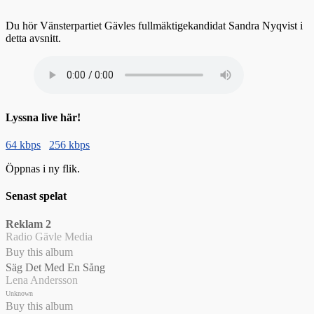
Du hör Vänsterpartiet Gävles fullmäktigekandidat Sandra Nyqvist i
detta avsnitt.
Lyssna live här!
64 kbps
256 kbps
Öppnas i ny flik.
Senast spelat
Reklam 2
Radio Gävle Media
Buy this album
Säg Det Med En Sång
Lena Andersson
Unknown
Buy this album