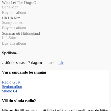
Who Let The Dogs Out
Baha Men
Buy this album
Uh Uh Mm
Sonny James
Buy this album
Sommar uti Hälsingland
Lill-Stintan
Buy this album
Spellista…
…för de senaste 7 dagarna hittar du
här
Våra sändande föreningar
Radio GSK
Seniorradion
Studio 64
Vill du sända radio?
Hör av dig till oss genom att fylla i ett kontaktformulär som du hittar