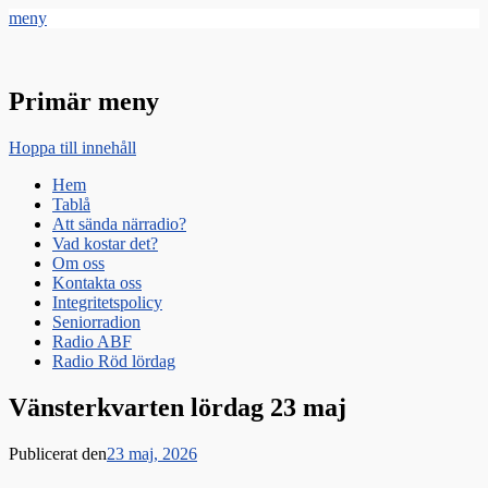
meny
Radio Gävle
Din lokala radiostation
Primär meny
Hoppa till innehåll
Hem
Tablå
Att sända närradio?
Vad kostar det?
Om oss
Kontakta oss
Integritetspolicy
Seniorradion
Radio ABF
Radio Röd lördag
Vänsterkvarten lördag 23 maj
Publicerat den
23 maj, 2026