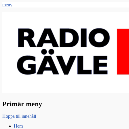
meny
Radio Gävle
Din lokala radiostation
Primär meny
Hoppa till innehåll
Hem