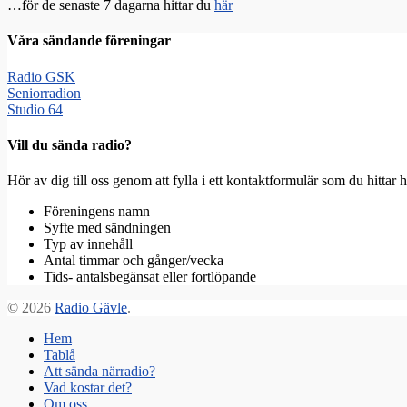
…för de senaste 7 dagarna hittar du
här
Våra sändande föreningar
Radio GSK
Seniorradion
Studio 64
Vill du sända radio?
Hör av dig till oss genom att fylla i ett kontaktformulär som du hitta
Föreningens namn
Syfte med sändningen
Typ av innehåll
Antal timmar och gånger/vecka
Tids- antalsbegänsat eller fortlöpande
© 2026
Radio Gävle
.
Hem
Tablå
Att sända närradio?
Vad kostar det?
Om oss