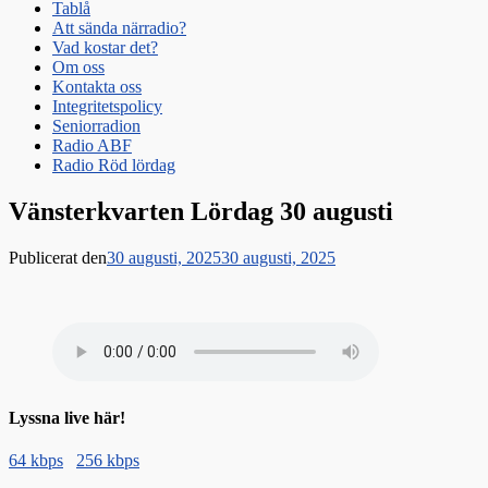
Tablå
Att sända närradio?
Vad kostar det?
Om oss
Kontakta oss
Integritetspolicy
Seniorradion
Radio ABF
Radio Röd lördag
Vänsterkvarten Lördag 30 augusti
Publicerat den
30 augusti, 2025
30 augusti, 2025
Lyssna live här!
64 kbps
256 kbps