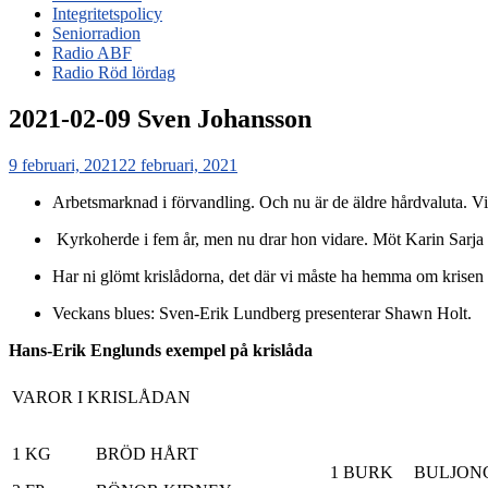
Integritetspolicy
Seniorradion
Radio ABF
Radio Röd lördag
2021-02-09 Sven Johansson
Publicerat
9 februari, 2021
22 februari, 2021
den
Arbetsmarknad i förvandling. Och nu är de äldre hårdvaluta. Vi t
Kyrkoherde i fem år, men nu drar hon vidare. Möt Karin Sarja 
Har ni glömt krislådorna, det där vi måste ha hemma om krise
Veckans blues: Sven-Erik Lundberg presenterar Shawn Holt.
Hans-Erik Englunds exempel på krislåda
VAROR I KRISLÅDAN
1 KG
BRÖD HÅRT
1 BURK
BULJON