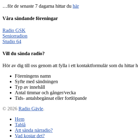
…för de senaste 7 dagarna hittar du
här
Våra sändande föreningar
Radio GSK
Seniorradion
Studio 64
Vill du sända radio?
Hör av dig till oss genom att fylla i ett kontaktformulär som du hitta
Föreningens namn
Syfte med sändningen
Typ av innehåll
Antal timmar och gånger/vecka
Tids- antalsbegänsat eller fortlöpande
© 2026
Radio Gävle
.
Hem
Tablå
Att sända närradio?
Vad kostar det?