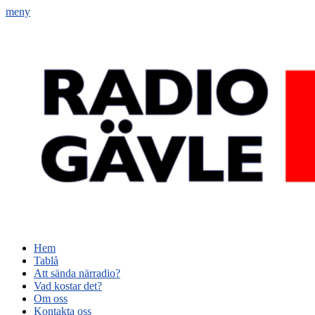
meny
Radio Gävle
Din lokala radiostation
Primär
Hoppa
Hem
till
Tablå
meny
innehåll
Att sända närradio?
Vad kostar det?
Om oss
Kontakta oss