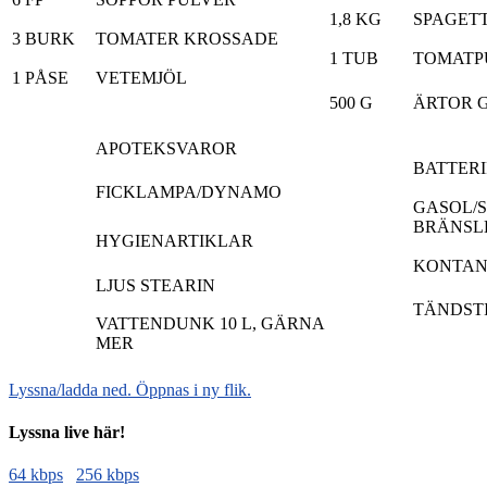
1,8 KG
SPAGETT
3 BURK
TOMATER KROSSADE
1 TUB
TOMATP
1 PÅSE
VETEMJÖL
500 G
ÄRTOR 
APOTEKSVAROR
BATTER
FICKLAMPA/DYNAMO
GASOL/
BRÄNSL
HYGIENARTIKLAR
KONTAN
LJUS STEARIN
TÄNDST
VATTENDUNK 10 L, GÄRNA
MER
Lyssna/ladda ned. Öppnas i ny flik.
Lyssna live här!
64 kbps
256 kbps