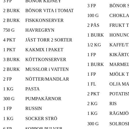
3 FP
BÖNOR KIDNEY
3 FP
BÖNOR 
2 BURK
BÖNOR VITA I TOMAT
100 G
CHOKL
2 BURK
FISKKONSERVER
2 PÅS
FRUKT 
750 G
HAVREGRYN
1 BURK
HONUN
4 PKT
JÄST TORR 2 SORTER
1/2 KG
KAFFE/
1 PKT
KAKMIX I PAKET
1 FP
KIKÄRT
3 BURK
KÖTTKONSERVER
1 BURK
MARMEL
2 BURK
MUSSLOR i VATTEN
1 FP
MJÖLK 
2 FP
NÖTTER/MANDLAR
1 FL
OLJA MA
1 KG
PASTA
2 PKT
POTATI
300 G
PUMPAKÄRNOR
2 KG
RIS
1 FP
RUSSIN
1 KG
RÅGMJÖ
1 KG
SOCKER STRÖ
300 G
SOLROS
6 FP
SOPPOR PULVER