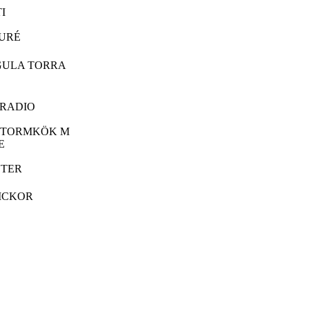
I
URÉ
GULA TORRA
IRADIO
STORMKÖK M
E
TER
ICKOR