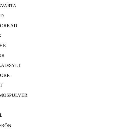
SVARTA
AD
TORKAD
G
THE
OR
AD/SYLT
TORR
T
SMOSPULVER
L
FRÖN