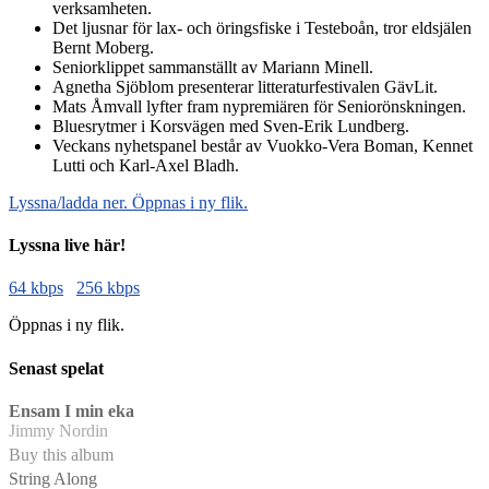
verksamheten.
Det ljusnar för lax- och öringsfiske i Testeboån, tror eldsjälen
Bernt Moberg.
Seniorklippet sammanställt av Mariann Minell.
Agnetha Sjöblom presenterar litteraturfestivalen GävLit.
Mats Åmvall lyfter fram nypremiären för Seniorönskningen.
Bluesrytmer i Korsvägen med Sven-Erik Lundberg.
Veckans nyhetspanel består av Vuokko-Vera Boman, Kennet
Lutti och Karl-Axel Bladh.
Lyssna/ladda ner. Öppnas i ny flik.
Lyssna live här!
64 kbps
256 kbps
Öppnas i ny flik.
Senast spelat
Ensam I min eka
Jimmy Nordin
Buy this album
String Along