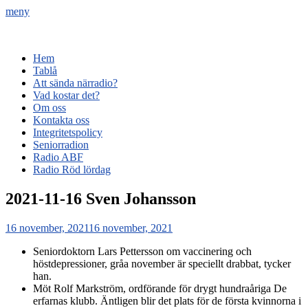
meny
Radio Gävle
Din lokala radiostation
Primär
Hoppa
Hem
till
Tablå
meny
innehåll
Att sända närradio?
Vad kostar det?
Om oss
Kontakta oss
Integritetspolicy
Seniorradion
Radio ABF
Radio Röd lördag
2021-11-16 Sven Johansson
Publicerat
16 november, 2021
16 november, 2021
den
Seniordoktorn Lars Pettersson om vaccinering och
höstdepressioner, gråa november är speciellt drabbat, tycker
han.
Möt Rolf Markström, ordförande för drygt hundraåriga De
erfarnas klubb. Äntligen blir det plats för de första kvinnorna i