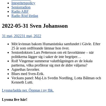
Integritetspolicy
Seniorradion
Radio ABF
Radio Röd lördag
2022-05-31 Sven Johansson
Publicerat
31 maj, 2022
31 maj, 2022
den
Möt kvinnan bakom Humanistiska samfundet i Gävle. Efter
25 år som ordförande lämnar hon över.
Seniordoktorn Lars Pettersson om ett favoritämne – när
politikerna lägger sig i saker de inte begriper…
Rolf Vingemar summerar valutfrågningen av de lokala
partierna, vilka profilerar sig mot de äldre väljarna?
Agnethas favoriter.
Blues med Sven-Erik.
Veckans panel: Maj-Lis Svedin Nordling, Lotta Bålman och
Kenneth Lutti.
Lyssna/ladda ner. Öppnas i ny flik.
Lyssna live här!