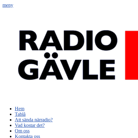
meny
Radio Gävle
Din lokala radiostation
Primär
Hoppa
Hem
till
Tablå
meny
innehåll
Att sända närradio?
Vad kostar det?
Om oss
Kontakta oss