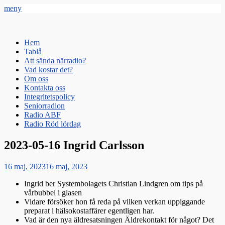
meny
Radio Gävle
Din lokala radiostation
Primär
Hoppa
Hem
till
Tablå
meny
innehåll
Att sända närradio?
Vad kostar det?
Om oss
Kontakta oss
Integritetspolicy
Seniorradion
Radio ABF
Radio Röd lördag
2023-05-16 Ingrid Carlsson
Publicerat
16 maj, 2023
16 maj, 2023
den
Ingrid ber Systembolagets Christian Lindgren om tips på
vårbubbel i glasen
Vidare försöker hon få reda på vilken verkan uppiggande
preparat i hälsokostaffärer egentligen har.
Vad är den nya äldresatsningen Äldrekontakt för något? Det