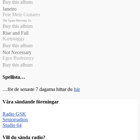
Buy this album
Janeiro
Pele Mele Guitares
The Space Between Us
Buy this album
Rise and Fall
Kartmaggy
Buy this album
Not Necessary
Egor Budennyy
Buy this album
Spellista…
…för de senaste 7 dagarna hittar du
här
Våra sändande föreningar
Radio GSK
Seniorradion
Studio 64
Vill du sända radio?