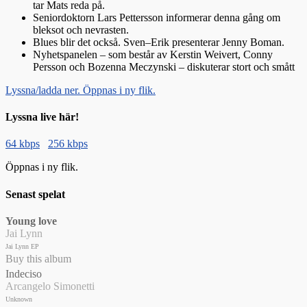
tar Mats reda på.
Seniordoktorn Lars Pettersson informerar denna gång om
bleksot och nevrasten.
Blues blir det också. Sven–Erik presenterar Jenny Boman.
Nyhetspanelen – som består av Kerstin Weivert, Conny
Persson och Bozenna Meczynski – diskuterar stort och smått
Lyssna/ladda ner. Öppnas i ny flik.
Lyssna live här!
64 kbps
256 kbps
Öppnas i ny flik.
Senast spelat
Young love
Jai Lynn
Jai Lynn EP
Buy this album
Indeciso
Arcangelo Simonetti
Unknown