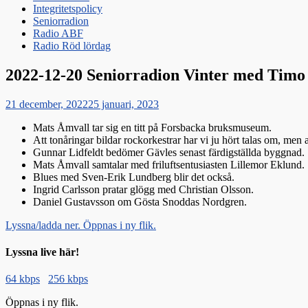
Integritetspolicy
Seniorradion
Radio ABF
Radio Röd lördag
2022-12-20 Seniorradion Vinter med Timo
Publicerat
21 december, 2022
25 januari, 2023
den
Mats Åmvall tar sig en titt på Forsbacka bruksmuseum.
Att tonåringar bildar rockorkestrar har vi ju hört talas om, men 
Gunnar Lidfeldt bedömer Gävles senast färdigställda byggnad.
Mats Åmvall samtalar med friluftsentusiasten Lillemor Eklund.
Blues med Sven-Erik Lundberg blir det också.
Ingrid Carlsson pratar glögg med Christian Olsson.
Daniel Gustavsson om Gösta Snoddas Nordgren.
Lyssna/ladda ner. Öppnas i ny flik.
Lyssna live här!
64 kbps
256 kbps
Öppnas i ny flik.