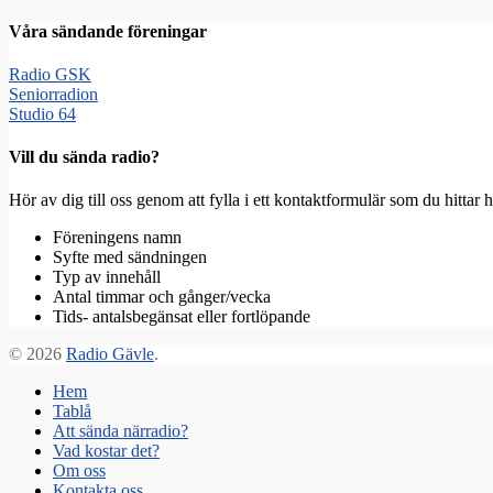
Våra sändande föreningar
Radio GSK
Seniorradion
Studio 64
Vill du sända radio?
Hör av dig till oss genom att fylla i ett kontaktformulär som du hitta
Föreningens namn
Syfte med sändningen
Typ av innehåll
Antal timmar och gånger/vecka
Tids- antalsbegänsat eller fortlöpande
© 2026
Radio Gävle
.
Hem
Tablå
Att sända närradio?
Vad kostar det?
Om oss
Kontakta oss