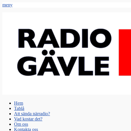
meny
Radio Gävle
Din lokala radiostation
Primär
Hoppa
Hem
till
Tablå
meny
innehåll
Att sända närradio?
Vad kostar det?
Om oss
Kontakta oss